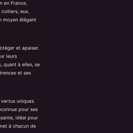
in en France,
 colliers, eux,
un moyen élégant
téger et apaiser.
ur leurs
, quant à elles, se
érences et ses
 vertus uniques.
econnue pour ses
ssante, idéal pour
rmet à chacun de