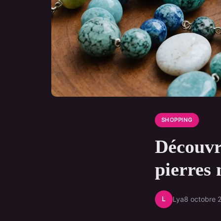
SHOPPING
Découvre
pierres 
L
Lya
8 octobre 