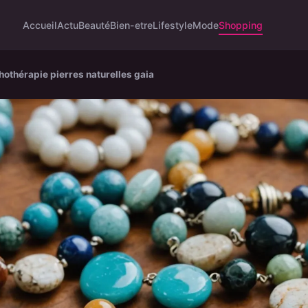
Accueil
Actu
Beauté
Bien-etre
Lifestyle
Mode
Shopping
hothérapie pierres naturelles gaia