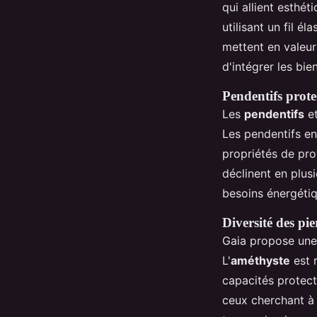
qui allient esthé
utilisant un fil él
mettent en valeur
d'intégrer les bie
Pendentifs protec
Les
pendentifs
e
Les pendentifs en
propriétés de prot
déclinent en plus
besoins énergétiq
Diversité des pi
Gaia propose une 
L'
améthyste
est r
capacités protect
ceux cherchant à 