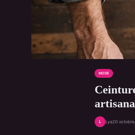
MODE
Ceintur
artisana
L
Lya
20 octobr