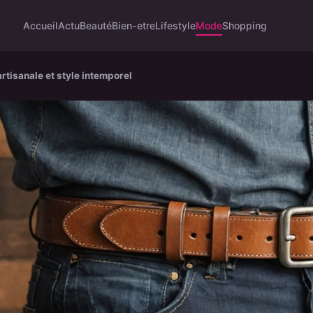
Accueil
Actu
Beauté
Bien-etre
Lifestyle
Mode
Shopping
rtisanale et style intemporel