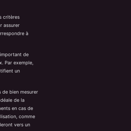
 critères
ur assurer
orrespondre à
 important de
ix. Par exemple,
ifient un
s de bien mesurer
idéale de la
ments en cas de
alisation, comme
deront vers un