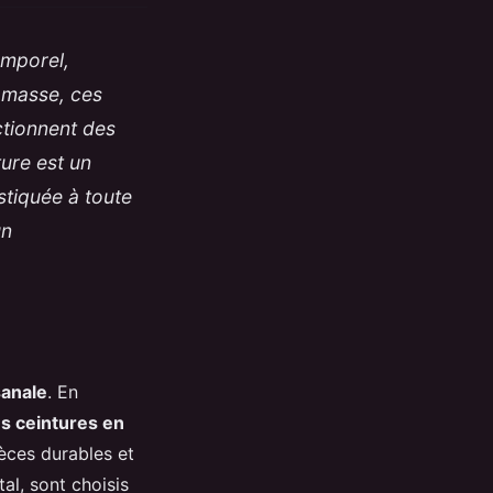
emporel,
e masse, ces
ctionnent des
ture est un
stiquée à toute
un
sanale
. En
es ceintures en
ièces durables et
tal, sont choisis