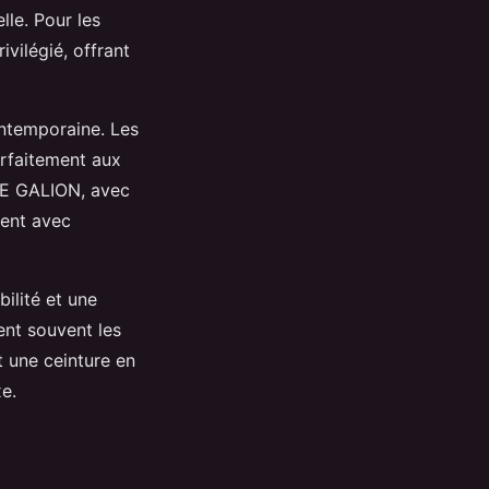
lle. Pour les
vilégié, offrant
ntemporaine. Les
rfaitement aux
RE GALION, avec
nent avec
ilité et une
ent souvent les
t une ceinture en
xe.