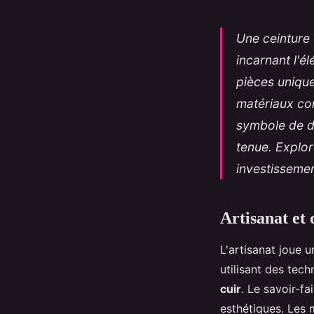
Une ceinture 
incarnant l'é
pièces unique
matériaux com
symbole de du
tenue. Explor
investisseme
Artisanat et 
L'artisanat joue u
utilisant des tech
cuir
. Le savoir-fa
esthétiques. Les m