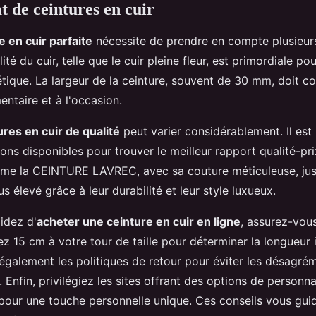
t de ceintures en cuir
e en cuir parfaite
nécessite de prendre en compte plusieurs
lité du cuir, telle que le cuir pleine fleur, est primordiale po
hétique. La largeur de la ceinture, souvent de 30 mm, doit c
entaire et à l'occasion.
ures en cuir de qualité
peut varier considérablement. Il est
ons disponibles pour trouver le meilleur rapport qualité-pr
e la CEINTURE LAVREC, avec sa couture méticuleuse, just
s élevé grâce à leur durabilité et leur style luxueux.
idez d'
acheter une ceinture en cuir en ligne
, assurez-vou
tez 15 cm à votre tour de taille pour déterminer la longueur 
z également les politiques de retour pour éviter les désagré
 Enfin, privilégiez les sites offrant des options de personn
es, pour une touche personnelle unique. Ces conseils vous gui