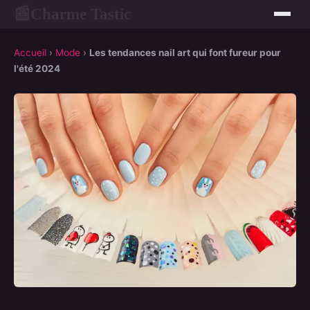
Charme Tastic
📰
Accueil
›
Mode
›
Les tendances nail art qui font fureur pour
l'été 2024